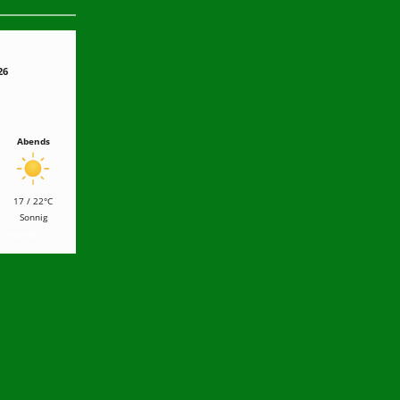
26
Abends
17 / 22°C
Sonnig
r ansehen