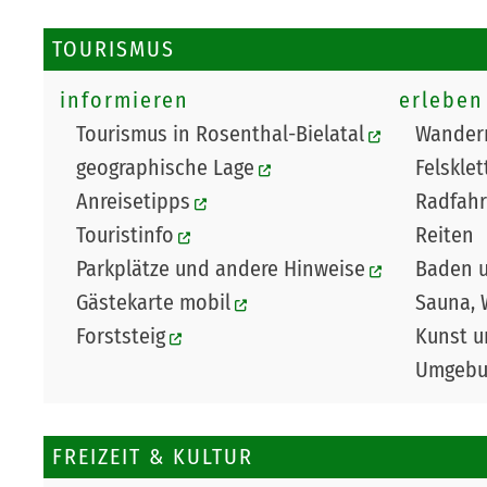
TOURISMUS
informieren
erleben
Tourismus in Rosenthal-Bielatal
Wander
geographische Lage
Felsklet
Anreisetipps
Radfah
Touristinfo
Reiten
Parkplätze und andere Hinweise
Baden 
Gästekarte mobil
Sauna, 
Forststeig
Kunst u
Umgebun
Navigation
FREIZEIT & KULTUR
überspringen