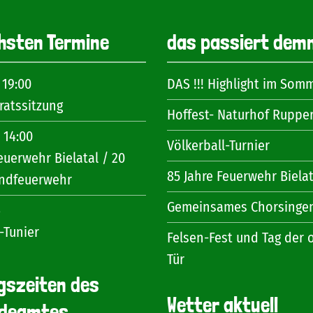
hsten Termine
das passiert dem
 19:00
DAS !!! Highlight im Som
atssitzung
Hoffest- Naturhof Ruppe
 14:00
Völkerball-Turnier
euerwehr Bielatal / 20
85 Jahre Feuerwehr Bielat
endfeuerwehr
Gemeinsames Chorsinge
6
-Tunier
Felsen-Fest und Tag der 
Tür
gszeiten des
Wetter aktuell
deamtes