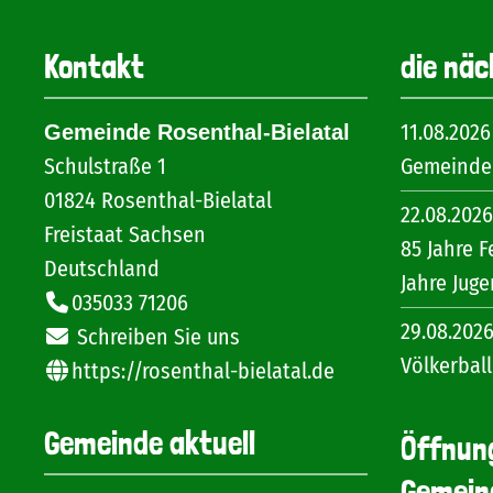
Kontakt
die näc
11.08.2026
Gemeinde Rosenthal-Bielatal
Schulstraße 1
Gemeinder
01824
Rosenthal-Bielatal
22.08.2026
Freistaat Sachsen
85 Jahre F
Deutschland
Jahre Jug
035033 71206
29.08.202
Schreiben Sie uns
Völkerball
https://rosenthal-bielatal.de
Gemeinde aktuell
Öffnun
Gemein