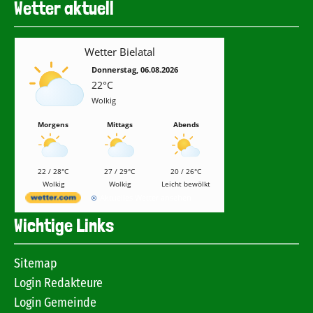
Wetter aktuell
Wetter Bielatal
Donnerstag, 06.08.2026
22°C
Wolkig
Morgens
Mittags
Abends
22 / 28°C
27 / 29°C
20 / 26°C
Wolkig
Wolkig
Leicht bewölkt
Aktuelles Wetter ansehen
Wichtige Links
Sitemap
Login Redakteure
Login Gemeinde