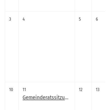
3
4
5
6
10
11
12
13
Gemeinderatssitzung