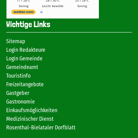
17 / 26°C
28 / 30°C
25 / 28°C
Sonnig
Leicht bewölkt
Sonnig
Aktuelles Wetter ansehen
Wichtige Links
Sitemap
Login Redakteure
Login Gemeinde
Gemeindeamt
Touristinfo
Freizeitangebote
Gastgeber
Gastronomie
Einkaufsmöglichkeiten
Medizinischer Dienst
Rosenthal-Bielataler Dorfblatt