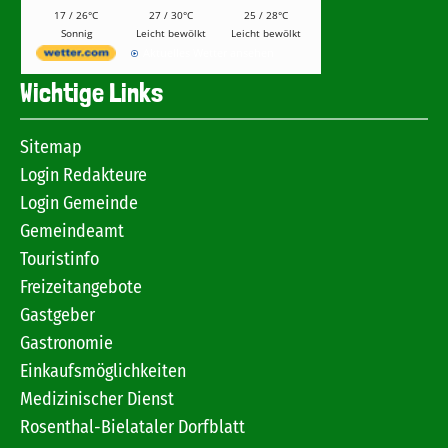
17 / 26°C
27 / 30°C
25 / 28°C
Sonnig
Leicht bewölkt
Leicht bewölkt
Aktuelles Wetter ansehen
Wichtige Links
Sitemap
Login Redakteure
Login Gemeinde
Gemeindeamt
Touristinfo
Freizeitangebote
Gastgeber
Gastronomie
Einkaufsmöglichkeiten
Medizinischer Dienst
Rosenthal-Bielataler Dorfblatt