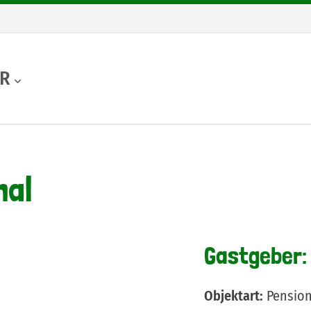
UR
hal
Gastgeber: 
Objektart:
Pensio