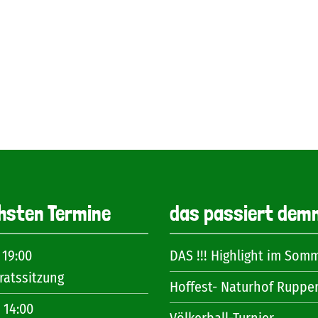
hsten Termine
das passiert dem
 19:00
DAS !!! Highlight im Som
atssitzung
Hoffest- Naturhof Ruppe
 14:00