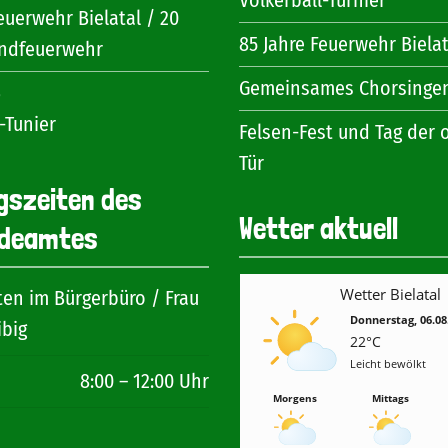
Völkerball-Turnier
euerwehr Bielatal / 20
85 Jahre Feuerwehr Bielat
endfeuerwehr
Gemeinsames Chorsinge
6
-Tunier
Felsen-Fest und Tag der 
Tür
gszeiten des
Wetter aktuell
deamtes
Wetter Bielatal
ten im Bürgerbüro / Frau
Donnerstag, 06.08
ibig
22°C
Leicht bewölkt
8:00 – 12:00 Uhr
Morgens
Mittags