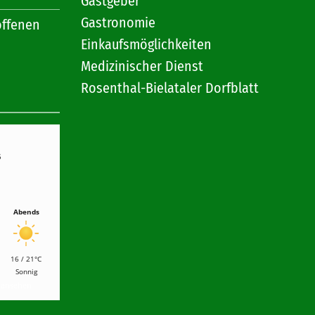
Gastgeber
Gastronomie
offenen
Einkaufsmöglichkeiten
Medizinischer Dienst
Rosenthal-Bielataler Dorfblatt
6
Abends
16 / 21°C
Sonnig
r ansehen