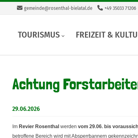
gemeinde@rosenthal-bielatal.de
+49 35033 71206
Navigation
TOURISMUS
FREIZEIT & KULT
überspringen
Achtung Forstarbeite
29.06.2026
Im
Revier Rosenthal
werden
vom
29.06. bis voraussich
betroffene Bereich wird mit Absperrbannern gekennzeich