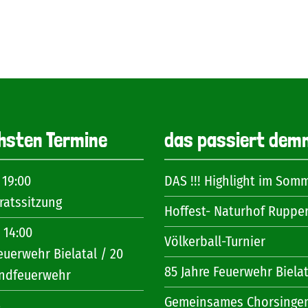
hsten Termine
das passiert dem
 19:00
DAS !!! Highlight im Som
atssitzung
Hoffest- Naturhof Ruppe
 14:00
Völkerball-Turnier
euerwehr Bielatal / 20
85 Jahre Feuerwehr Bielat
endfeuerwehr
Gemeinsames Chorsinge
6