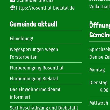
Schreiben Sie uns
Völkerball
https://rosenthal-bielatal.de
Gemeinde aktuell
Öffnun
Gemein
Eilmeldung!
Wegesperrungen wegen
Sprechzei
Forstarbeiten
Denise Ze
Flurbereinigung Rosenthal
Montag
Flurbereinigung Bielatal
Dienstag
Das Einwohnermeldeamt
9:00 
informiert
Mittwoch
Sachbeschädigung und Diebstahl