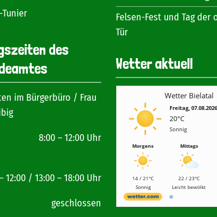
-Tunier
Felsen-Fest und Tag der 
Tür
gszeiten des
Wetter aktuell
deamtes
Wetter Bielatal
ten im Bürgerbüro / Frau
Freitag, 07.08.202
ibig
20°C
Sonnig
8:00 – 12:00 Uhr
Morgens
Mittags
– 12:00 / 13:00 – 18:00 Uhr
14 / 21°C
22 / 23°C
Sonnig
Leicht bewölkt
Aktuelles Wette
geschlossen