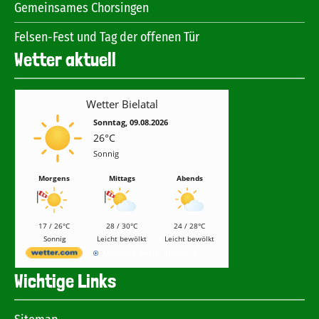
Gemeinsames Chorsingen
Felsen-Fest und Tag der offenen Tür
Wetter aktuell
Wetter Bielatal
Sonntag, 09.08.2026
26°C
Sonnig
Morgens
Mittags
Abends
17 / 26°C
28 / 30°C
24 / 28°C
Sonnig
Leicht bewölkt
Leicht bewölkt
Aktuelles Wetter ansehen
Wichtige Links