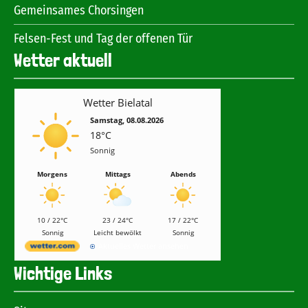
Gemeinsames Chorsingen
Felsen-Fest und Tag der offenen Tür
Wetter aktuell
Wetter Bielatal
Samstag, 08.08.2026
18°C
Sonnig
Morgens
Mittags
Abends
10 / 22°C
23 / 24°C
17 / 22°C
Sonnig
Leicht bewölkt
Sonnig
Aktuelles Wetter ansehen
Wichtige Links